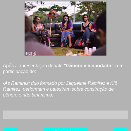
Após a apresentação debate
“Gênero e binaridade”
com
participação de:
-As Ramirez: duo formado por Jaqueline Ramirez e Kiô
Ramirez, performam e palestram sobre construção de
gênero e não binarismo.