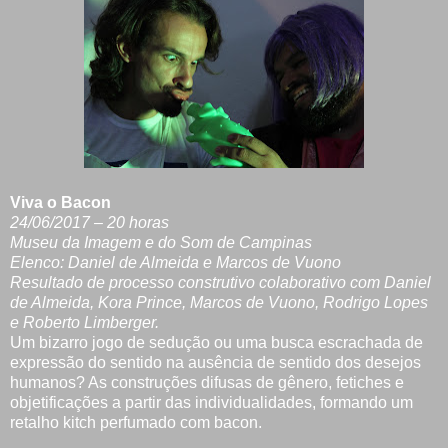
Viva o Bacon
24/06/2017 – 20 horas
Museu da Imagem e do Som de Campinas
Elenco: Daniel de Almeida e Marcos de Vuono
Resultado de processo construtivo colaborativo com Daniel
de Almeida, Kora Prince, Marcos de Vuono, Rodrigo Lopes
e Roberto Limberger.
Um bizarro jogo de sedução ou uma busca escrachada de
expressão do sentido na ausência de sentido dos desejos
humanos? As construções difusas de gênero, fetiches e
objetificações a partir das individualidades, formando um
retalho kitch perfumado com bacon.