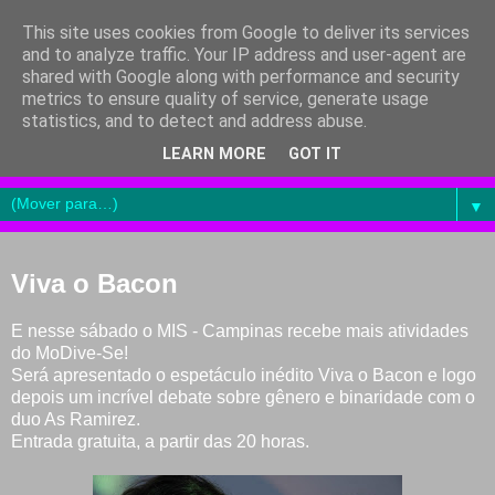
This site uses cookies from Google to deliver its services
and to analyze traffic. Your IP address and user-agent are
shared with Google along with performance and security
metrics to ensure quality of service, generate usage
statistics, and to detect and address abuse.
LEARN MORE
GOT IT
▼
Viva o Bacon
E nesse sábado o MIS - Campinas recebe mais atividades
do MoDive-Se!
Será apresentado o espetáculo inédito Viva o Bacon e logo
depois um incrível debate sobre gênero e binaridade com o
duo As Ramirez.
Entrada gratuita, a partir das 20 horas.