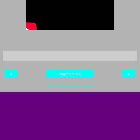
‹
›
Página inicial
Ver versão para a web