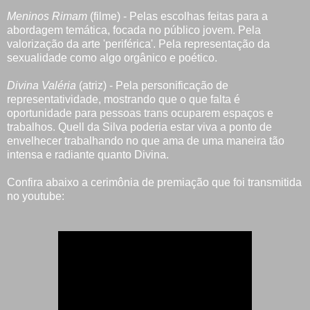
Meninos Rimam
(filme) - Pelas escolhas feitas para a
abordagem temática, focada no público jovem. Pela
valorização da arte 'periférica'. Pela representação da
sexualidade como algo orgânico e poético.
Divina Valéria
(atriz) - Pela personificação de
representatividade, mostrando que o que falta é
oportunidade para pessoas trans ocuparem espaços e
trabalhos. Quell da Silva poderia estar viva a ponto de
envelhecer trabalhando no que ama de uma maneira tão
intensa e radiante quanto Divina.
Confira abaixo a cerimônia de premiação que foi transmitida
no youtube: