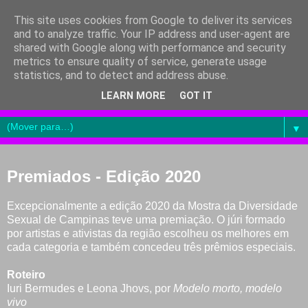
This site uses cookies from Google to deliver its services
and to analyze traffic. Your IP address and user-agent are
shared with Google along with performance and security
metrics to ensure quality of service, generate usage
statistics, and to detect and address abuse.
LEARN MORE
GOT IT
▼
Premiados - Edição 2020
Excepcionalmente a edição 2020 da Mostra da Diversidade
Sexual de Campinas teve uma premiação. O júri formado
por artistas e ativistas da região escolheu os melhores em
cada categoria e também concedeu três prêmios especiais.
Roteiro
Iuri Bermudes e Leona Jhovs, por
Modelo morto, modelo
vivo